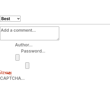
LIKE
0
UNLIKE
0
PRINT
Total Reply
0
Author
Password
Photos
Attachment
«
로터베이터 + 줄 파종기 _ 2022.9
SIRIUS 250 쟁기 2.5M (파종기 230L 장착) _ 2022_10
»
List
Powered by KBoard